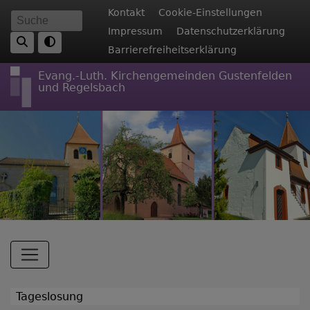
Direkt
Fußbereichsmenü
Kontakt
Cookie-Einstellungen
Suche
zum
Impressum
Datenschutzerklärung
Inhalt
Barrierefreiheitserklärung
Evang.-Luth. Kirchengemeinden Gustenfelden
und Regelsbach
Hauptnavigation
Tageslosung