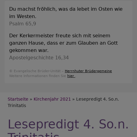
Du machst fröhlich, was da lebet im Osten wie
im Westen.
Psalm 65,9
Der Kerkermeister freute sich mit seinem
ganzen Hause, dass er zum Glauben an Gott
gekommen war.
Apostelgeschichte 16,34
© Evangelische Brüder-Unität –
Herrnhuter Brüdergemeine
Weitere Informationen finden Sie
hier
.
Breadcrumb
Startseite
Kirchenjahr 2021
Lesepredigt 4. So.n.
Trinitatis
Lesepredigt 4. So.n.